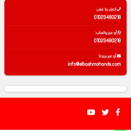
اتصل بنا على:
01023480218
أو عبر واتساب:
01023480218
أو عبر بريدنا:
info@elbashmohands.com