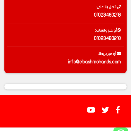
اتصل بنا على:
01023480218
أو عبر واتساب:
01023480218
أو عبر بريدنا:
info@elbashmohands.com