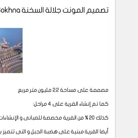
تصميم المونت جلالة السخنة El Monte Glala El Sokhna
مصممة على مساحة 2.2 مليون متر مربع
كما تم إنشاء القرية على 4 مراحل:
كذلك 20 % من القرية مخصصة للمبانى و الإنشاءات و تم التخصيص المساحة الأكبر المتمثلة فى 80 % للخدمات
أيضا القرية مبنية على هضبة الجبل و التى تتميز بانخف