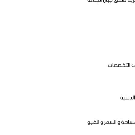
بة تسلق جبال الجلالة
 التخصصات
لدينية
حة و السعر و الفيو