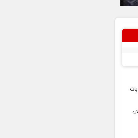
 بوابات
فى