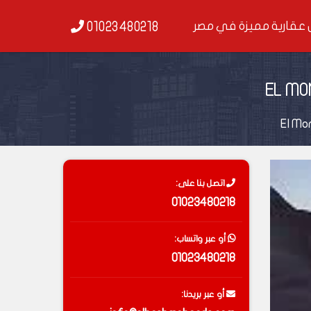
عقارية مميزة في مصر
01023480218
اتصل بنا على:
01023480218
أو عبر واتساب:
01023480218
أو عبر بريدنا: